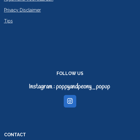
Privacy Disclaimer
Tips
FOLLOW US
Instagram : poppyandpeony_popup
I
n
s
t
a
g
CONTACT
r