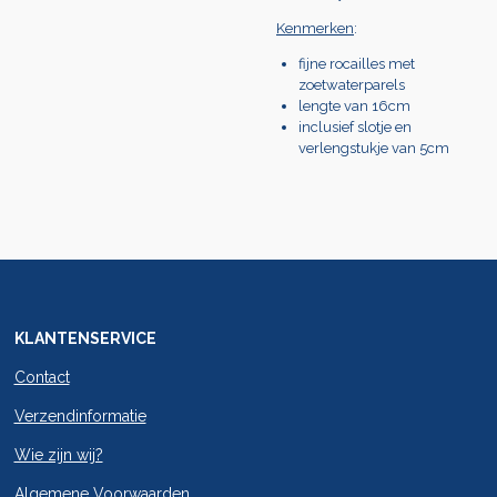
Kenmerken
:
fijne rocailles met
zoetwaterparels
lengte van 16cm
inclusief slotje en
verlengstukje van 5cm
KLANTENSERVICE
Contact
Verzendinformatie
Wie zijn wij?
Algemene Voorwaarden