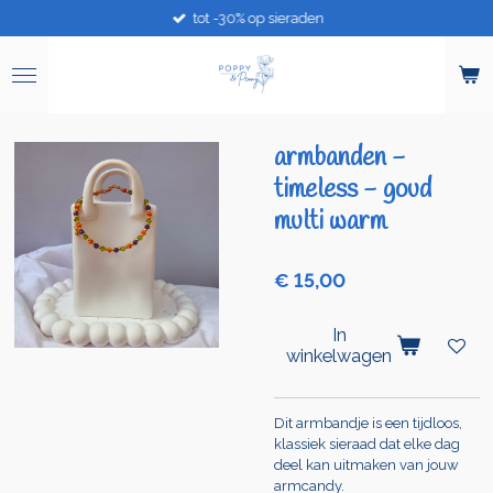
tot -30% op sieraden
Ga
direct
naar
de
hoofdinhoud
armbanden -
timeless - goud
multi warm
€ 15,00
In
winkelwagen
Dit armbandje is een tijdloos,
klassiek sieraad dat elke dag
deel kan uitmaken van jouw
armcandy.