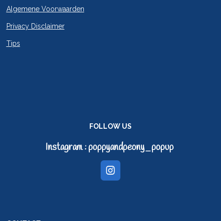
Algemene Voorwaarden
Privacy Disclaimer
Tips
FOLLOW US
Instagram : poppyandpeony_popup
I
n
s
t
a