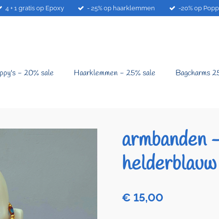
4 + 1 gratis op Epoxy
- 25% op haarklemmen
-20% op Popp
ppy's - 20% sale
Haarklemmen - 25% sale
Bagcharms 2
armbanden -
helderblauw
€ 15,00