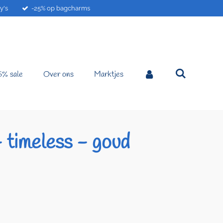
y's
-25% op bagcharms
5% sale
Over ons
Marktjes
 timeless - goud