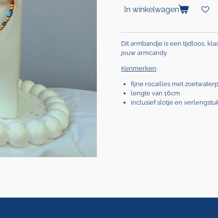
In winkelwagen
Dit armbandje is een tijdloos, kl
jouw armcandy.
Kenmerken
:
fijne rocailles met zoetwater
lengte van 16cm
inclusief slotje en verlengst