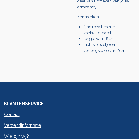
deel kan uitmaken van jouw
armcandy.
Kenmerken
:
fijne rocailles met
zoetwaterparels
lengte van 18cm
inclusief slotje en
verlengstukje van 5cm
KLANTENSERVICE
Contact
Verzendinformatie
Wie zijn wij?