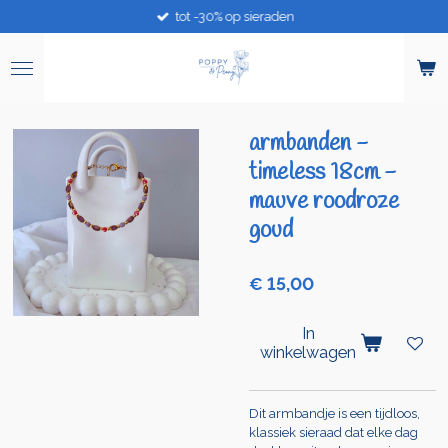
tot -30% op sieraden
Ga
direct
naar
de
hoofdinhoud
armbanden -
timeless 18cm -
mauve roodroze
goud
€ 15,00
In
winkelwagen
Dit armbandje is een tijdloos,
klassiek sieraad dat elke dag