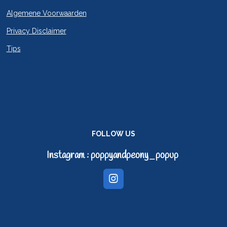
Algemene Voorwaarden
Privacy Disclaimer
Tips
FOLLOW US
Instagram : poppyandpeony_popup
I
n
s
t
a