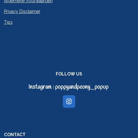
Algemene Voorwaarden
Privacy Disclaimer
Tips
FOLLOW US
Instagram : poppyandpeony_popup
I
n
s
t
a
g
CONTACT