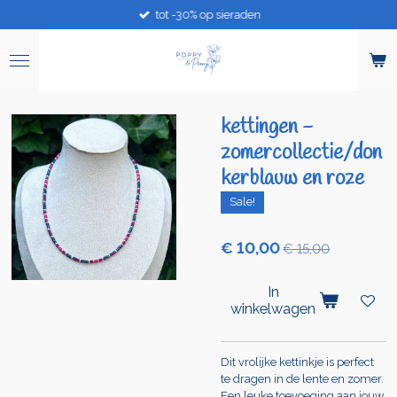
tot -30% op sieraden
Ga
direct
naar
de
hoofdinhoud
kettingen -
zomercollectie/don
kerblauw en roze
Sale!
€ 10,00
€ 15,00
In
winkelwagen
Dit vrolijke kettinkje is perfect
te dragen in de lente en zomer.
Een leuke toevoeging aan jouw