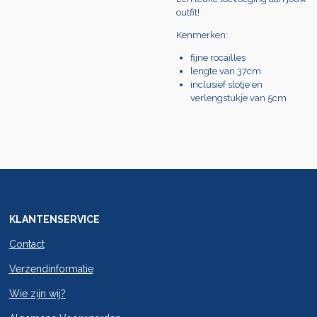
outfit!
Kenmerken:
fijne rocailles
lengte van 37cm
inclusief slotje en
verlengstukje van 5cm
KLANTENSERVICE
Contact
Verzendinformatie
Wie zijn wij?