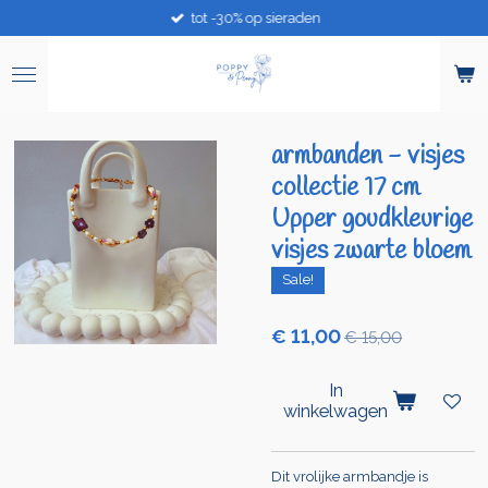
tot -30% op sieraden
Ga
direct
naar
de
hoofdinhoud
armbanden - visjes
collectie 17 cm
Upper goudkleurige
visjes zwarte bloem
Sale!
€ 11,00
€ 15,00
In
winkelwagen
Dit vrolijke armbandje is