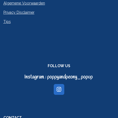
Algemene Voorwaarden
Privacy Disclaimer
Tips
FOLLOW US
Instagram : poppyandpeony_popup
I
n
s
t
a
g
CONTACT