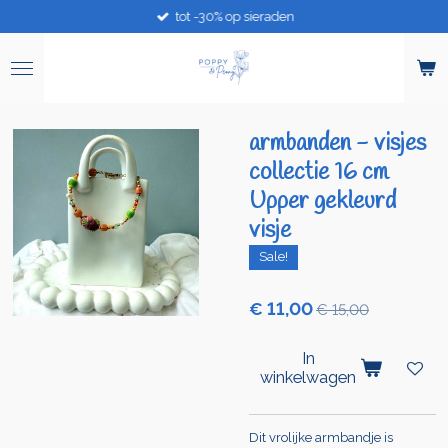
tot -30% op sieraden
Ga
direct
naar
de
hoofdinhoud
armbanden - visjes
collectie 16 cm
Upper gekleurd
visje
Sale!
€ 11,00
€ 15,00
In
winkelwagen
Dit vrolijke armbandje is