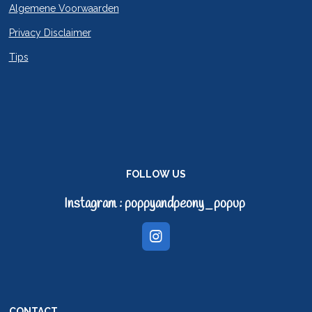
Algemene Voorwaarden
Privacy Disclaimer
Tips
FOLLOW US
Instagram : poppyandpeony_popup
I
n
s
t
a
g
CONTACT