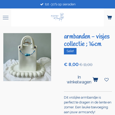
tot -30% op sieraden
Ga
direct
naar
de
hoofdinhoud
armbanden - visjes
collectie ; 16cm
Sale!
€ 8,00
€ 11,00
In
winkelwagen
Dit vrolijke armbandje is
perfect te dragen in de lente en
zomer. Een leuke toevoeging
aan jouw armcandy!