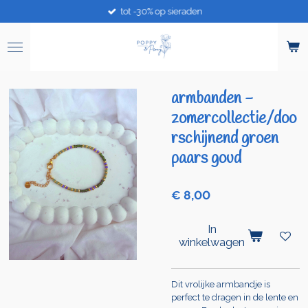
tot -30% op sieraden
Ga
direct
naar
de
hoofdinhoud
armbanden -
zomercollectie/doo
rschijnend groen
paars goud
€ 8,00
In
winkelwagen
Dit vrolijke armbandje is
perfect te dragen in de lente en