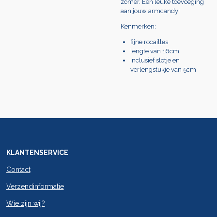
zomer. Een leuke toevoeging
aan jouw armcandy!
Kenmerken:
fijne rocailles
lengte van 16cm
inclusief slotje en
verlengstukje van 5cm
KLANTENSERVICE
Contact
Verzendinformatie
Wie zijn wij?