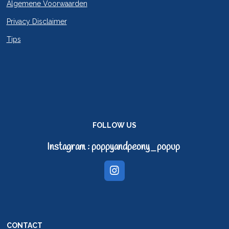
Algemene Voorwaarden
Privacy Disclaimer
Tips
FOLLOW US
Instagram : poppyandpeony_popup
I
n
s
t
a
g
CONTACT