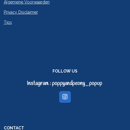
Algemene Voorwaarden
Privacy Disclaimer
Tips
FOLLOW US
Instagram : poppyandpeony_popup
I
n
s
t
a
g
CONTACT