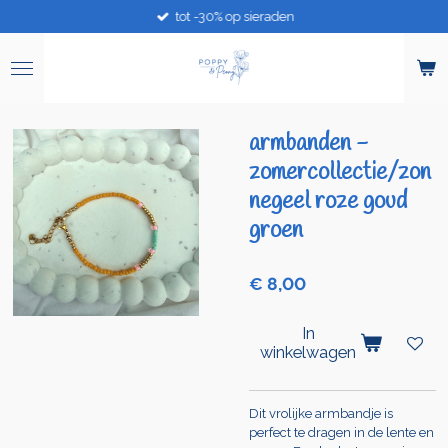
tot -30% op sieraden
Ga
direct
naar
de
hoofdinhoud
armbanden -
zomercollectie/zon
negeel roze goud
groen
€ 8,00
In
winkelwagen
Dit vrolijke armbandje is
perfect te dragen in de lente en