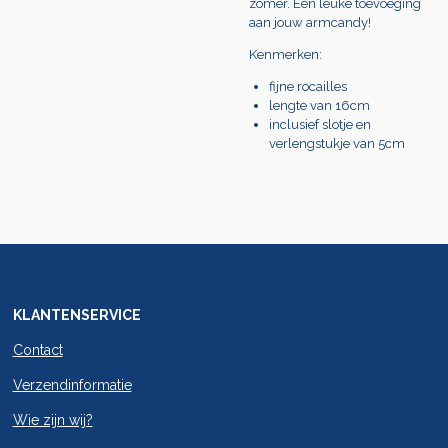
zomer. Een leuke toevoeging
aan jouw armcandy!
Kenmerken:
fijne rocailles
lengte van 16cm
inclusief slotje en
verlengstukje van 5cm
KLANTENSERVICE
Contact
Verzendinformatie
Wie zijn wij?