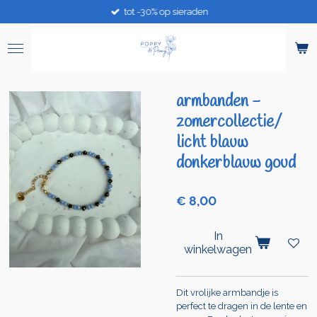
tot -30% op sieraden
Ga
direct
naar
de
hoofdinhoud
armbanden -
zomercollectie/
licht blauw
donkerblauw goud
€ 8,00
In
winkelwagen
Dit vrolijke armbandje is
perfect te dragen in de lente en