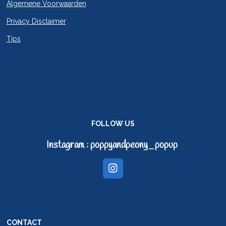
Algemene Voorwaarden
Privacy Disclaimer
Tips
FOLLOW US
Instagram : poppyandpeony_popup
I
n
s
t
a
g
CONTACT