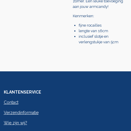
zomer. Een leuke toevoeging
aan jouw armcandy!
Kenmerken:
fijne rocailles
lengte van 16cm
inclusief slotje en
verlengstukje van 5cm
KLANTENSERVICE
Contact
Verzendinformatie
Wie zijn wij?