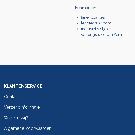
Kenmerken:
fijne rocailles
lengte van 16cm
inclusief slotje en
verlengstukje van 5cm
KLANTENSERVICE
Contact
Verzendinformatie
Wie zijn wij?
Algemene Voorwaarden