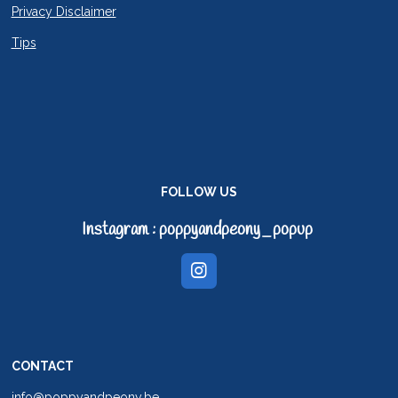
Privacy Disclaimer
Tips
FOLLOW US
Instagram : poppyandpeony_popup
I
n
s
t
a
g
CONTACT
r
a
info@poppyandpeony.be