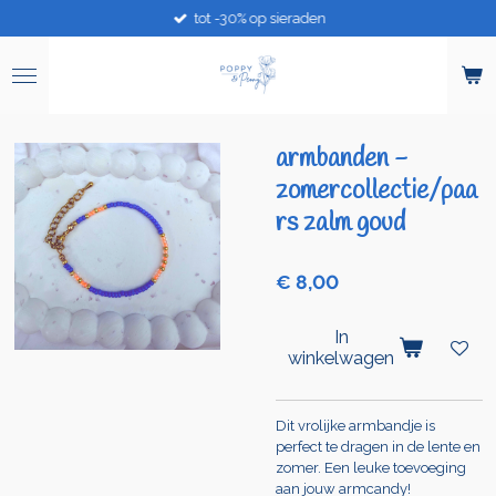
tot -30% op sieraden
Ga
direct
naar
de
hoofdinhoud
armbanden -
zomercollectie/paa
rs zalm goud
€ 8,00
In
winkelwagen
Dit vrolijke armbandje is
perfect te dragen in de lente en
zomer. Een leuke toevoeging
aan jouw armcandy!