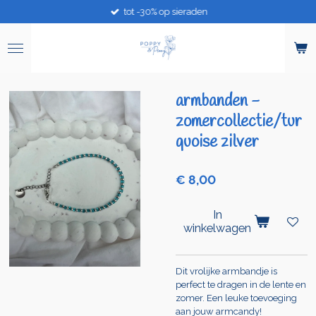
tot -30% op sieraden
Ga
direct
naar
de
hoofdinhoud
armbanden -
zomercollectie/tur
quoise zilver
€ 8,00
In
winkelwagen
Dit vrolijke armbandje is
perfect te dragen in de lente en
zomer. Een leuke toevoeging
aan jouw armcandy!