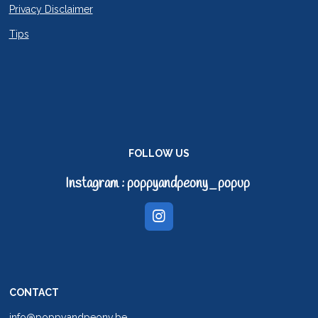
Privacy Disclaimer
Tips
FOLLOW US
Instagram : poppyandpeony_popup
I
n
s
t
a
g
CONTACT
r
a
info@poppyandpeony.be