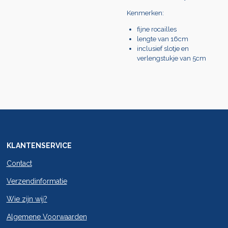
Kenmerken:
fijne rocailles
lengte van 16cm
inclusief slotje en
verlengstukje van 5cm
KLANTENSERVICE
Contact
Verzendinformatie
Wie zijn wij?
Algemene Voorwaarden