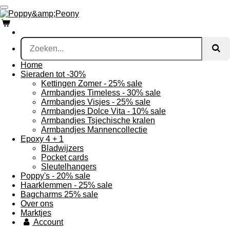
Ga
direct
naar
de
hoofdinhoud
Home
Sieraden tot -30%
Kettingen Zomer - 25% sale
Armbandjes Timeless - 30% sale
Armbandjes Visjes - 25% sale
Armbandjes Dolce Vita - 10% sale
Armbandjes Tsjechische kralen
Armbandjes Mannencollectie
Epoxy 4 + 1
Bladwijzers
Pocket cards
Sleutelhangers
Poppy's - 20% sale
Haarklemmen - 25% sale
Bagcharms 25% sale
Over ons
Marktjes
Account