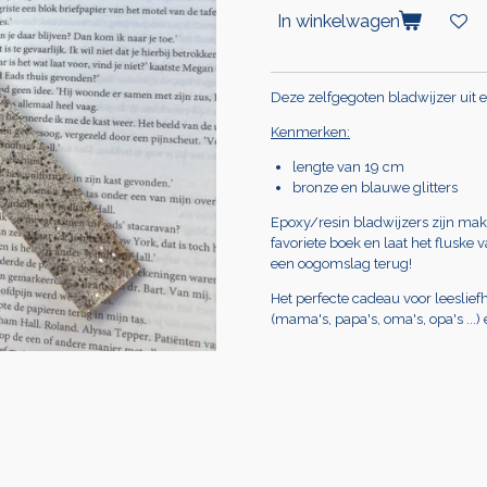
In winkelwagen
Deze zelfgegoten bladwijzer uit e
Kenmerken:
lengte van 19 cm
bronze en blauwe glitters
Epoxy/resin bladwijzers zijn makk
favoriete boek en laat het fluske v
een oogomslag terug!
Het perfecte cadeau voor leeslief
(mama's, papa's, oma's, opa's ...)