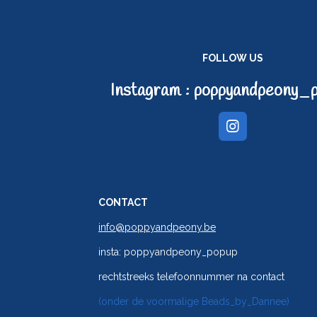
FOLLOW US
Instagram : poppyandpeony_
I
n
s
t
a
g
CONTACT
r
a
info@poppyandpeony.be
m
insta: poppyandpeony_popup
rechtstreeks telefoonnummer na contact
(onder de voormalige Beads_by_Dannee)