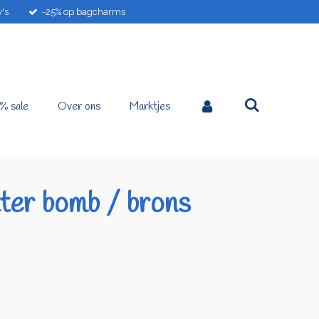
's
-25% op bagcharms
% sale
Over ons
Marktjes
tter bomb / brons