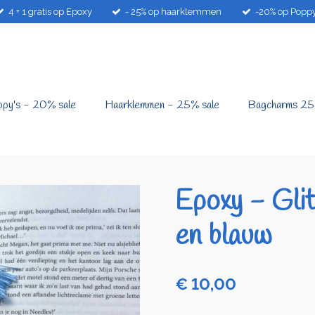
4 + 1 gratis op Epoxy
- 25% op haarklemmen
-20% op Poppy
py's - 20% sale
Haarklemmen - 25% sale
Bagcharms 25
Epoxy - Gli
en blauw
€ 10,00